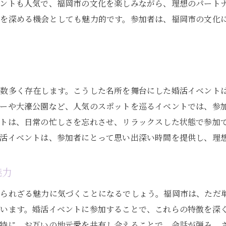
ントも人気で、福岡市の文化を楽しみながら、理想のパート
福岡市での婚活を楽しむ心構え
を深める機会としても魅力的です。参加者は、福岡市の文化
婚活イベントでの自己アピールのポイント
福岡市の婚活で自信を持つための準備
が数多く存在します。こうした名所を舞台にした婚活イベント
ワーや大濠公園など、人気のスポットを巡るイベントでは、参
トは、日常の忙しさを忘れさせ、リラックスした状態で参加
活イベントは、参加者にとって思い出深い時間を提供し、理
魅力
知られざる魅力に気づくことになるでしょう。福岡市は、ただ
います。婚活イベントに参加することで、これらの特徴を深
。特に、お互いの地元愛を共有し合えることで、会話が弾み、