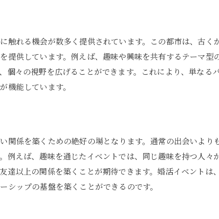
福岡市で婚活を始めるメリットとは？
福岡市の婚活市場の特徴
福岡市での婚活が成功しやすい理由
化に触れる機会が数多く提供されています。この都市は、古く
婚活初参加者に優しい福岡市
点を提供しています。例えば、趣味や興味を共有するテーマ型
、個々の視野を広げることができます。これにより、単なる
福岡市の婚活支援サービスの充実
が機能しています。
婚活イベントが福岡市で人気な理由
福岡市での婚活がもたらす安心感
く
婚活イベントが福岡市で人気の理由
深い関係を築くための絶好の場となります。通常の出会いより
多様な婚活イベントの種類と特徴
す。例えば、趣味を通じたイベントでは、同じ趣味を持つ人々
福岡市の婚活イベント参加者の声
友達以上の関係を築くことが期待できます。婚活イベントは
福岡市での婚活イベントが生まれる信頼感
ーシップの基盤を築くことができるのです。
婚活イベントの福岡市ならではの魅力
地域特性を活かした婚活イベント