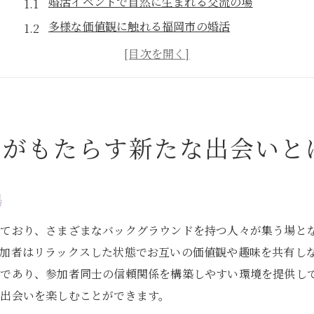
婚活イベントで自然に生まれる交流の場
多様な価値観に触れる福岡市の婚活
婚活イベントで友人を超えた関係を築く
参加者の個性を引き出す福岡の婚活
婚活イベントの新しい形、福岡市での体験
福岡市でしか味わえない婚活の魅力
トがもたらす新たな出会いと
婚活イベントで福岡市の魅力を再発見
文化と歴史に触れる婚活イベント
福岡市の名所での出会いの機会
場
婚活を通じて知る福岡市の知られざる魅力
れており、さまざまなバックグラウンドを持つ人々が集う場と
地元グルメを楽しむ婚活イベント
加者はリラックスした状態でお互いの価値観や趣味を共有し
福岡市の四季を感じる婚活の形
然であり、参加者同士の信頼関係を構築しやすい環境を提供し
出会いを楽しむことができます。
婚活イベントが案内する福岡市の新たな一面