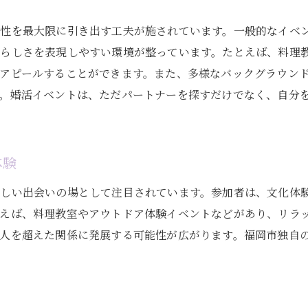
福岡市の婚活イベントが人気を集める背景
個性を最大限に引き出す工夫が施されています。一般的なイベ
福岡市の婚活イベントで理想のパートナーに出会う方法
分らしさを表現しやすい環境が整っています。たとえば、料理
福岡市での婚活イベント参加前の準備
アピールすることができます。また、多様なバックグラウン
自分に合った婚活イベントの選び方
。婚活イベントは、ただパートナーを探すだけでなく、自分
コミュニケーション力を活かす婚活のコツ
婚活イベントでの第一印象の重要性
福岡市の婚活イベントでのマッチング成功術
体験
福岡市で理想の相手と出会うためのステップ
しい出会いの場として注目されています。参加者は、文化体
福岡市の婚活イベント参加で得られる大きな利点
えば、料理教室やアウトドア体験イベントなどがあり、リラ
福岡市での婚活参加者のネットワーク作り
人を超えた関係に発展する可能性が広がります。福岡市独自
婚活イベントがもたらす自己成長の機会
福岡市の婚活で得られる新たな人間関係
婚活イベント参加で広がる視野と価値観