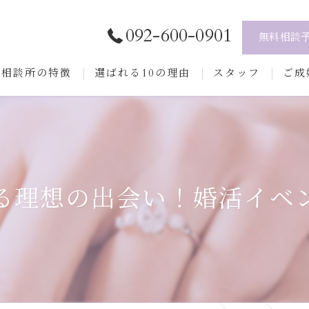
092-600-0901
無料相談
当相談所の特徴
選ばれる10の理由
スタッフ
ご成
テニシアの無料相談について
ご入
婚活
プロ
再婚
結婚
る理想の出会い！婚活イベ
年代別の魅力
よく
シングルマザー
シングルファザー