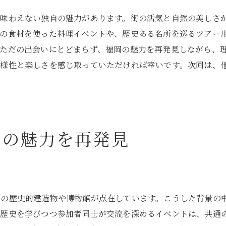
福岡市の婚活で人生が変わる瞬間
か味わえない独自の魅力があります。街の活気と自然の美しさ
婚活イベントが提供する福岡市での安全な出会い
元の食材を使った料理イベントや、歴史ある名所を巡るツアー
婚活イベントで福岡市の魅力に触れる瞬間
ただの出会いにとどまらず、福岡の魅力を再発見しながら、
多様性と楽しさを感じ取っていただければ幸いです。次回は、
福岡市の美しい景観を背景にした婚活
地元の特産品を楽しむ婚活イベント
福岡市の特別なイベント会場での出会い
婚活イベントを通じて伝わる福岡市の温かさ
市の魅力を再発見
地元の文化を体験できる婚活イベント
福岡市の季節行事と連動した婚活
福岡市で成功する婚活イベント参加のコツ
婚活イベントでリラックスするための方法
くの歴史的建造物や博物館が点在しています。こうした背景の
福岡市の婚活での成功例に学ぶ
の歴史を学びつつ参加者同士が交流を深めるイベントは、共通
婚活イベント後のフォローアップ戦略