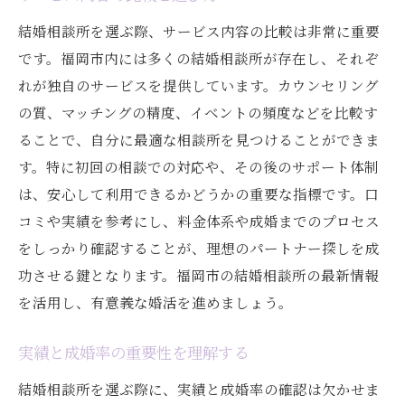
相談所利用開始前の準備事項
結婚相談所を選ぶ際、サービス内容の比較は非常に重要
です。福岡市内には多くの結婚相談所が存在し、それぞ
個別サポートを受けることの利点
れが独自のサービスを提供しています。カウンセリング
プロのカウンセラーと共に進める婚活
の質、マッチングの精度、イベントの頻度などを比較す
福岡市での結婚相談所選び口コミと評判の活用
ることで、自分に最適な相談所を見つけることができま
方法
す。特に初回の相談での対応や、その後のサポート体制
口コミサイトの活用法と注意点
は、安心して利用できるかどうかの重要な指標です。口
評判から見えた相談所の実態
コミや実績を参考にし、料金体系や成婚までのプロセス
リアルな利用者の声を参考にする
をしっかり確認することが、理想のパートナー探しを成
口コミを基にした結婚相談所の比較
功させる鍵となります。福岡市の結婚相談所の最新情報
評判の良い相談所の特徴
を活用し、有意義な婚活を進めましょう。
信頼性を見極めるための口コミ分析
実績と成婚率の重要性を理解する
結婚相談所の信頼性実績と専門知識で選ぶ福岡
結婚相談所を選ぶ際に、実績と成婚率の確認は欠かせま
市のポイント