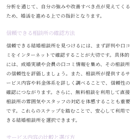
成功に導く結婚相談所の活用法
分析を通じて、自分の強みや改善すべき点が見えてくる
福岡市の結婚相談所最新事情信頼性を見極める
ため、婚活を進める上での指針となります。
方法
信頼できる相談所の確認方法
最新の結婚相談所トレンドを知る
信頼できる情報源の選び方
信頼できる結婚相談所を見つけるには、まず評判や口コ
ミをインターネットで確認することが大切です。具体的
実績のある相談所の共通点
には、成婚実績や会員の口コミ情報を集め、その相談所
成婚率を基にした信頼性の確認
の信頼性を評価しましょう。また、相談所が提供するサ
福岡市での新しい婚活サービスとは
ービス内容や料金体系を詳しく調べることで、信頼性の
結婚相談所の信頼性を高める方法
確認につながります。さらに、無料相談を利用して直接
結婚相談所でのパートナー探し福岡市での第一
相談所の雰囲気やスタッフの対応を体感することも重要
歩
です。これらのステップを踏むことで、安心して利用で
初めての結婚相談所の選び方
きる結婚相談所を選択できます。
福岡市ならではのパートナー探しのコツ
サービス内容の比較と選び方
理想のパートナー像を明確にする方法