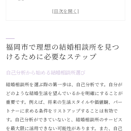
信頼できる相談所の確認方法
サービス内容の比較と選び方
実績と成婚率の重要性を理解する
無料相談を活用した効果的なステップ
福岡市で理想の結婚相談所を見つ
自分に合ったサポート体制の見極め方
けるために必要なステップ
結婚相談所選びの成功事例から学ぶ福岡市での
婚活
自己分析から始める結婚相談所選び
成功者の声から学ぶ理想の相談所選び
結婚相談所を選ぶ際の第一歩は、自己分析です。自分が
失敗を避けるためのポイント
どのような結婚生活を望んでいるかを明確にすることが
成功事例に見るサポート体制の重要性
重要です。例えば、将来の生活スタイルや価値観、パー
過去の成功事例から学ぶ効果的なアプロー
トナーに求める条件をリストアップすることは有効で
チ
す。自己分析ができていないと、結婚相談所のサービス
福岡市特有の婚活事情とその対策
を最大限に活用できない可能性があります。また、自己