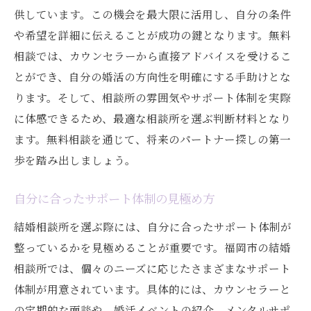
オンライン面談から得られる信頼感
供しています。この機会を最大限に活用し、自分の条件
理想の結婚生活への道福岡市の結婚相談所活用
や希望を詳細に伝えることが成功の鍵となります。無料
ガイド
相談では、カウンセラーから直接アドバイスを受けるこ
結婚相談所を活用した理想の生活設計
とができ、自分の婚活の方向性を明確にする手助けとな
目標設定とその達成方法
ります。そして、相談所の雰囲気やサポート体制を実際
に体感できるため、最適な相談所を選ぶ判断材料となり
福岡市での結婚生活のリアルな声
ます。無料相談を通じて、将来のパートナー探しの第一
相談所を活用した婚活成功の秘訣
歩を踏み出しましょう。
結婚生活のビジョンを具体化する方法
相談所を通じた長期的なパートナーシップ
自分に合ったサポート体制の見極め方
形成
結婚相談所を選ぶ際には、自分に合ったサポート体制が
整っているかを見極めることが重要です。福岡市の結婚
相談所では、個々のニーズに応じたさまざまなサポート
体制が用意されています。具体的には、カウンセラーと
の定期的な面談や、婚活イベントの紹介、メンタルサポ