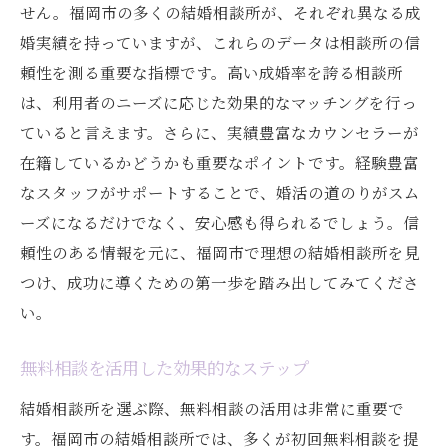
せん。福岡市の多くの結婚相談所が、それぞれ異なる成
実績を基にした信頼性の判断基準
婚実績を持っていますが、これらのデータは相談所の信
専門知識を持つスタッフの重要性
頼性を測る重要な指標です。高い成婚率を誇る相談所
福岡市での信頼できる相談所の特徴
は、利用者のニーズに応じた効果的なマッチングを行っ
実績のあるカウンセラーの選び方
ていると言えます。さらに、実績豊富なカウンセラーが
専門性を活かした婚活サポートの実例
在籍しているかどうかも重要なポイントです。経験豊富
信頼性を高める実績の積み方
なスタッフがサポートすることで、婚活の道のりがスム
福岡市の結婚相談所オンライン面談とサポート
ーズになるだけでなく、安心感も得られるでしょう。信
体制の重要性
頼性のある情報を元に、福岡市で理想の結婚相談所を見
つけ、成功に導くための第一歩を踏み出してみてくださ
オンライン面談のメリットとデメリット
い。
福岡市でのオンライン婚活の実態
オンラインサポートを活用する方法
無料相談を活用した効果的なステップ
効果的なオンライン面談のポイント
結婚相談所を選ぶ際、無料相談の活用は非常に重要で
サポート体制が充実した相談所の選び方
す。福岡市の結婚相談所では、多くが初回無料相談を提