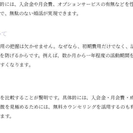
初期費用の内訳で選ぶ料金比較のコツ
的には、入会金や月会費、オプションサービスの有無などを
で、無駄のない婚活が実現できます。
相談所選びで後悔しない比較方法を紹介
女性と男性で異なる結婚相談所費用の実情
いて
結婚相談所の費用は女性と男性でどう違う？
費用総額や月額料金の男女差を徹底分析
費用の把握は欠かせません。なぜなら、初期費用だけでなく、
を防げるからです。例えば、数か月から一年程度の活動期間
女性向け・男性向けプランの特徴と選び方
すくなります。
金の無駄にしない費用負担のバランス感覚
費用面で損しない結婚相談所選びのポイント
料金比較で納得できる結婚相談所を見つける
結婚相談所が高いと感じたときの対策ポイント
を比較することが賢明です。具体的には、入会金・月会費・
徴を見極めるためには、無料カウンセリングを活用するのも
結婚相談所の料金が高いときの見直し方
ます。
費用が高い時に知っておきたい節約ポイント
女性・男性別で選ぶ費用対策の実践例