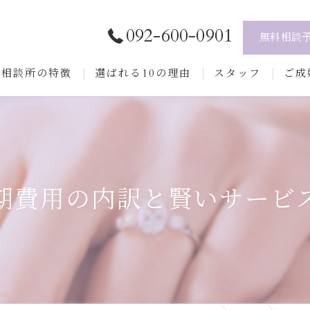
092-600-0901
無料相談
当相談所の特徴
選ばれる10の理由
スタッフ
ご成
テニシアの無料相談について
ご入
婚活
プロ
再婚
結婚
期費用の内訳と賢いサービ
年代別の魅力
よく
シングルマザー
シングルファザー