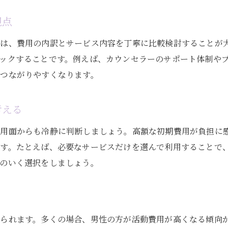
初期費用で後悔しないための注意点とは
費用が無駄にならない結婚相談所の見極め方
視点
結婚相談所の費用が無駄か見極める基準
には、費用の内訳とサービス内容を丁寧に比較検討することが
結婚相談所をやめた方がいい場合の判断材料
ックすることです。例えば、カウンセラーのサポート体制や
料金が高い結婚相談所の特徴と注意点を解説
つながりやすくなります。
女性・男性別の費用負担と満足度を比較
考える
成婚までにかかる総額費用をシミュレーション
費用とサービス内容のバランスを見極める方法
費用面からも冷静に判断しましょう。高額な初期費用が負担に
結婚相談所の料金比較で賢く選択する方法
です。たとえば、必要なサービスだけを選んで利用することで
のいく選択をしましょう。
結婚相談所の料金比較で押さえるべき視点
費用総額や月額相場を比較する重要性
う
女性・男性で異なる費用の違いを把握しよう
高額な結婚相談所を見極めるチェックポイント
見られます。多くの場合、男性の方が活動費用が高くなる傾向