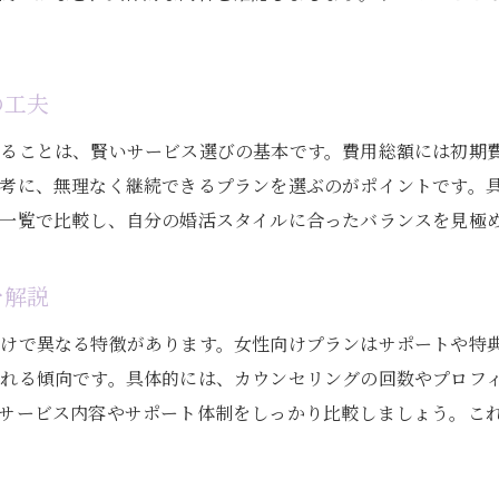
料金比較で納得できる結婚相談所の探し方
初期費用とサポート内容のバランスを重視
の工夫
男女で違う費用プランの選び方を解説
結婚相談所をやめた方がいい場合の判断方法
することは、賢いサービス選びの基本です。費用総額には初期
考に、無理なく継続できるプランを選ぶのがポイントです。
を一覧で比較し、自分の婚活スタイルに合ったバランスを見極
を解説
けで異なる特徴があります。女性向けプランはサポートや特
れる傾向です。具体的には、カウンセリングの回数やプロフ
サービス内容やサポート体制をしっかり比較しましょう。こ