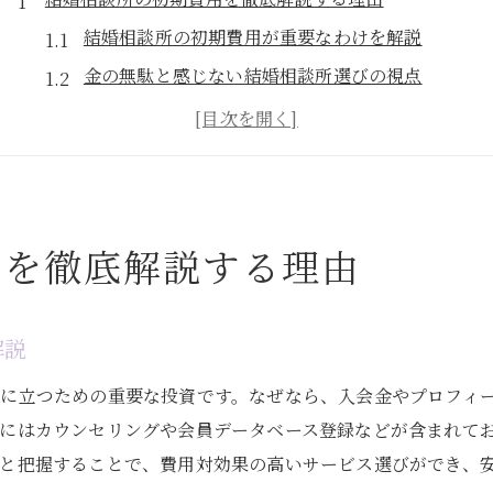
結婚相談所の初期費用が重要なわけを解説
金の無駄と感じない結婚相談所選びの視点
結婚相談所やめた方がいい？費用面で考える
女性と男性で変わる費用の傾向を知ろう
月額や総額費用を把握する必要性について
料金比較で賢く結婚相談所を選ぶコツ
用を徹底解説する理由
初期費用の内訳で選ぶ結婚相談所のコツ
結婚相談所の入会金やプロフィール作成費の違い
初期費用の内訳で見るサービス選びのポイント
解説
費用総額や月額相場を踏まえた選び方の工夫
に立つための重要な投資です。なぜなら、入会金やプロフィ
女性向け・男性向け費用プランの特徴を解説
にはカウンセリングや会員データベース登録などが含まれて
料金比較で損しない結婚相談所の選び方
と把握することで、費用対効果の高いサービス選びができ、