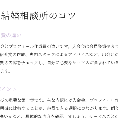
入会金や月額費用を抑える選択肢を考える
ぶ結婚相談所のコツ
金の無駄と感じる前にやるべき費用確認
料金比較でお得な結婚相談所を探す方法
成婚までの総額を想定した費用シミュレーション
成費の違い
結婚相談所の総額費用をシミュレーションしよう
金とプロフィール作成費の違いです。入会金は会員登録やカ
初期費用や月額・成婚料の詳細な内訳を確認
紹介文の作成、専門スタッフによるアドバイスなど、出会い
費用総額の目安で相談所を比較する重要性
成費の内容をチェックし、自分に必要なサービスが含まれてい
男女別の費用シミュレーション例を紹介
ます。
金の無駄にしないための予算管理法
成婚までにかかる費用のリアルな実態
ポイント
結婚相談所の初期費用で後悔しない選び方
びの重要な第一歩です。主な内訳には入会金、プロフィール
結婚相談所の初期費用で後悔しないポイント
明確に比較することが、納得できる選択につながります。例
費用が無駄にならない結婚相談所の選択基準
高いかなど、具体的な内容を確認しましょう。サービスごと