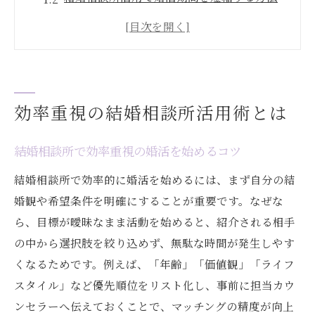
結婚相談所選びで成婚率を高める秘訣
結婚相談所のサービスを最大限活用する工
夫
理想の相手と出会う結婚相談所活用の準備
効率重視の結婚相談所活用術とは
結婚相談所で効率よく活動するための目標
設定
結婚相談所で効率重視の婚活を始めるコツ
理想の相手探しに結婚相談所が最適な理由
結婚相談所で効率的に婚活を始めるには、まず自分の結
結婚相談所が理想の相手探しに強い理由
婚観や希望条件を明確にすることが重要です。なぜな
結婚相談所で理想条件を実現するマッチン
ら、目標が曖昧なまま活動を始めると、紹介される相手
グ力
の中から選択肢を絞り込めず、無駄な時間が発生しやす
結婚相談所利用で後悔しない婚活を叶える
くなるためです。例えば、「年齢」「価値観」「ライフ
方法
スタイル」など優先順位をリスト化し、事前に担当カウ
結婚相談所と他サービスのサポート体制の
ンセラーへ伝えておくことで、マッチングの精度が向上