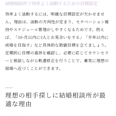
結婚相談所で効率よく活動するための目標設定
結婚相談所選びで失敗しないポイント
効率よく活動するには、明確な目標設定が欠かせませ
結婚相談所退会後の結婚がバレるケース
ん。理由は、活動の方向性が定まり、モチベーション維
結婚相談所離婚率から見る婚活の現実
持やスケジュール管理がしやすくなるためです。例え
結婚相談所利用者の体験談に学ぶ注意点
ば、「3か月以内に3人とお見合いをする」「半年以内に
結婚相談所で満足できる活動を行う秘訣
成婚を目指す」など具体的な数値目標を立てましょう。
結婚相談所で効率よく幸せを掴むコツ
定期的に目標の進捗を確認し、必要に応じてカウンセラ
結婚相談所で効率よく幸せな婚活を実現
ーと相談しながら軌道修正を行うことで、着実に理想の
結婚相談所活用で理想の結婚を目指す方法
結婚へ近づくことができます。
結婚相談所で幸せを掴むための行動プラン
結婚相談所の効率的な活用で後悔を防ぐ
結婚相談所で幸せな成婚を迎えるポイント
理想の相手探しに結婚相談所が最
結婚相談所で婚活に満足できる工夫と実践
適な理由