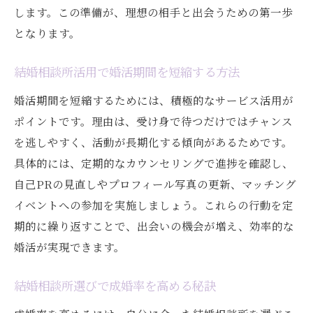
違い
します。この準備が、理想の相手と出会うための第一歩
結婚相談所が成婚に導くサポートの特徴
となります。
結婚相談所で理想の結婚相手に出会う体験
談
結婚相談所活用で婚活期間を短縮する方法
婚活が長引く方へ結婚相談所での進め方
婚活期間を短縮するためには、積極的なサービス活用が
結婚相談所で婚活が長引く原因と対策
ポイントです。理由は、受け身で待つだけではチャンス
を逃しやすく、活動が長期化する傾向があるためです。
結婚相談所活用で婚活を効率化する工夫
具体的には、定期的なカウンセリングで進捗を確認し、
結婚相談所の専門サポートで活動を見直す
自己PRの見直しやプロフィール写真の更新、マッチング
結婚相談所での交際期間短縮のコツ
イベントへの参加を実施しましょう。これらの行動を定
結婚相談所で活動が停滞したときの打開策
期的に繰り返すことで、出会いの機会が増え、効率的な
結婚相談所と併用できる婚活戦略の提案
婚活が実現できます。
成婚率を高める結婚相談所の選び方
結婚相談所の成婚率を見極めるポイント
結婚相談所選びで成婚率を高める秘訣
結婚相談所選びで効率よくパートナー探し