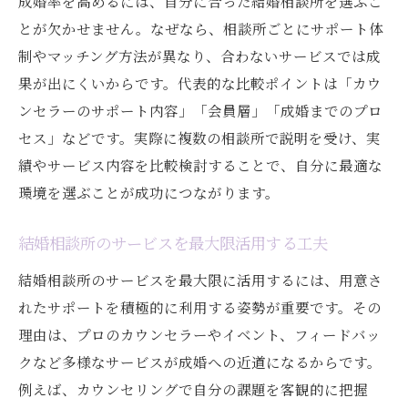
成婚率を高めるには、自分に合った結婚相談所を選ぶこ
サポート体制が充実した結婚相談所の特徴
とが欠かせません。なぜなら、相談所ごとにサポート体
制やマッチング方法が異なり、合わないサービスでは成
結婚相談所の口コミや実績の活用方法
果が出にくいからです。代表的な比較ポイントは「カウ
結婚相談所で後悔しない選択をする基準
ンセラーのサポート内容」「会員層」「成婚までのプロ
結婚相談所の成婚例から学ぶ選び方のコツ
セス」などです。実際に複数の相談所で説明を受け、実
結婚までの期間を短縮する婚活戦略
績やサービス内容を比較検討することで、自分に最適な
結婚相談所で結婚までの期間を短縮する秘
環境を選ぶことが成功につながります。
訣
結婚相談所活用で効率よく交際期間を進め
結婚相談所のサービスを最大限活用する工夫
る
結婚相談所のサービスを最大限に活用するには、用意さ
結婚相談所で目標達成までのスケジュール
れたサポートを積極的に利用する姿勢が重要です。その
管理
理由は、プロのカウンセラーやイベント、フィードバッ
結婚相談所の計画的な婚活で理想に近づく
クなど多様なサービスが成婚への近道になるからです。
方法
例えば、カウンセリングで自分の課題を客観的に把握