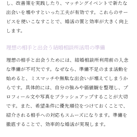
結婚相談所で婚活を短期間で終える実践術
し、改善策を実践したり、マッチングイベントで新たな
出会いを増やすといった工夫が有効です。これらのサー
結婚相談所のサポートで迅速な成婚を目指
ビスを使いこなすことで、婚活の質と効率が大きく向上
す
します。
結婚相談所と他サービスの違いを徹底比較
結婚相談所と他婚活サービスの違いを解説
理想の相手と出会う結婚相談所活用の準備
結婚相談所とマッチングアプリの強み比較
理想の相手と出会うためには、結婚相談所利用前の入念
結婚相談所ならではのサポート内容とは
な準備が不可欠です。なぜなら、準備不足のまま活動を
結婚相談所とアプリの成婚までの流れの違
始めると、ミスマッチや無駄な出会いが増えてしまうか
い
らです。具体的には、自分の強みや価値観を整理し、プ
結婚相談所と他サービス選びの注意点
ロフィール文や写真をブラッシュアップすることが大切
結婚相談所利用で後悔しないための比較ポ
です。また、希望条件に優先順位をつけておくことで、
イント
紹介される相手への対応もスムーズになります。準備を
後悔しないための結婚相談所活用ポイント
徹底することで、効率的な婚活が実現します。
結婚相談所で後悔しないための心構え