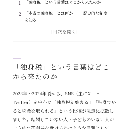
「独身税」という言葉はどこから来たのか
「本当の独身税」とは何か ── 歴史的な制度
を知る
海外での独身税の歴史
古代ローマにも独身税があった
日本では？
ポイント整理
「独身税」という言葉はどこ
日本政府が実際に導入するのは「子ども・子育
から来たのか
て支援金制度」
なぜ作られたのか？背景と目的
2023年〜2024年頃から、SNS（主にX＝旧
Twitter）を中心に「独身税が始まる」「独身でい
税金ではなく「医療保険料への上乗せ」
ると税金を取られる」という投稿が急速に拡散し
いつから始まるのか
ました。結婚していない人・子どものいない人が
スケジュール概要
一方的に不利益を受けるかのような言葉として、