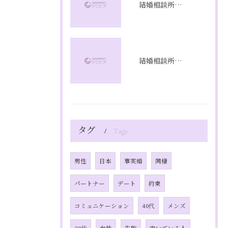
結婚相談所プラン比較で福岡県福岡市のコスパと成婚率を徹底分析
結婚相談所の相談で不安を解消し理想の婚活を始めるための具体的ステップと質問リスト
タグ
Tags
男性
日本
事実婚
同棲
パートナー
デート
約束
コミュニケーション
40代
メンズ