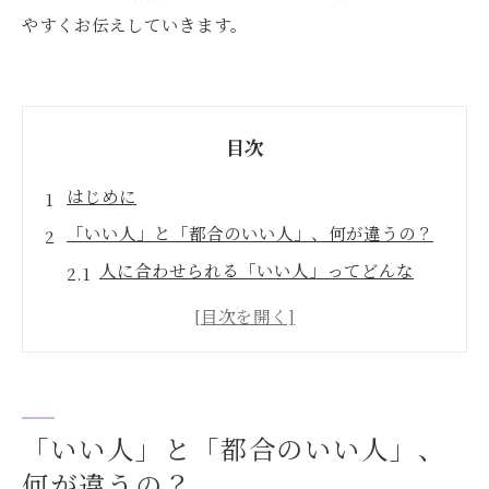
やすくお伝えしていきます。
目次
はじめに
「いい人」と「都合のいい人」、何が違うの？
人に合わせられる「いい人」ってどんな
人？
「都合のいい人」はどんな状態？
都合のいい女にありがちな特徴
なぜ都合のいい女になってしまうの？
「いい人」と「都合のいい人」、
男性が本当に「大切にしたい」と思う女性
何が違うの？
都合のいい女から抜け出すために、今日からで