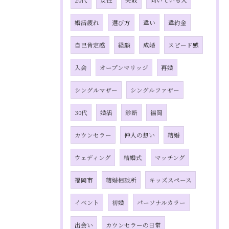
20代
女性
失敗
向いている人
婚活疲れ
選び方
違い
違約金
自己肯定感
経験
成婚
スピード感
入会
オープンマリッジ
再婚
シングルマザー
シングルファザー
30代
婚活
診断
福岡
カウンセラー
仲人の想い
結婚
ウェディング
結婚式
マッチング
福岡市
結婚相談所
キッズスペース
イベント
初婚
パーソナルカラー
出会い
カウンセラーの日常