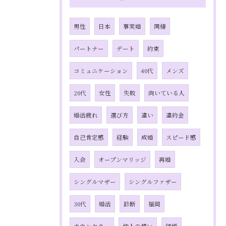
男性
日本
事実婚
同棲
パートナー
デート
約束
コミュニケーション
40代
メンズ
20代
女性
失敗
向いている人
婚活疲れ
選び方
違い
違約金
自己肯定感
経験
成婚
スピード感
入会
オープンマリッジ
再婚
シングルマザー
シングルファザー
30代
婚活
診断
福岡