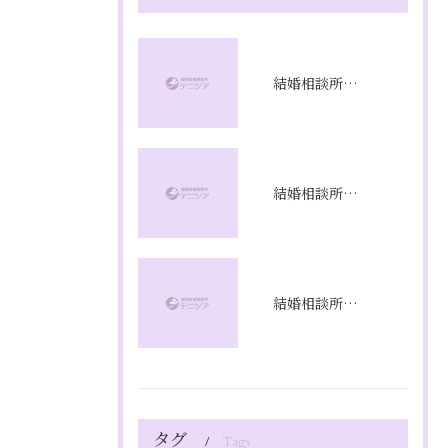
結婚相談所満足度の本音と成婚率を徹底解剖し成功への選び方を実体験から解説
結婚相談所プラン比較で福岡県福岡市のコスパと成婚率を徹底分析
結婚相談所の相談で不安を解消し理想の婚活を始めるための具体的ステップと質問リスト
タグ
Tags