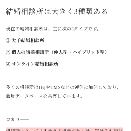
タイプ別おすすめ相談所
結婚相談所は大きく3種類ある
よくある質問
Q. 大手と個人の相談所、どちらがいいです
現在の結婚相談所は、主に次の3タイプです。
か？
① 大手結婚相談所
Q. 相談所によって出会える相手の数は変わ
りますか？
② 個人の結婚相談所（仲人型・ハイブリッド型）
Q. 結婚相談所は何歳から利用できますか？
③ オンライン結婚相談所
Q. 福岡で結婚相談所を探しています。
テニシアについて
多くの相談所はIBJやTMSなどの連盟に加盟しており、
まとめ
会員データベースを共有しています。
つまり——
相談所によって「出会える相手の数」は、実はそれほど