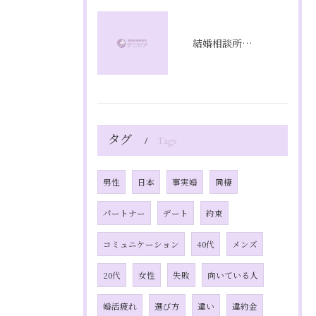
結婚相談所の相談で不安を解消し理想の婚活を始めるための具体的ステップと質問リスト
タグ
Tags
男性
日本
事実婚
同棲
パートナー
デート
約束
コミュニケーション
40代
メンズ
20代
女性
失敗
向いている人
婚活疲れ
選び方
違い
違約金