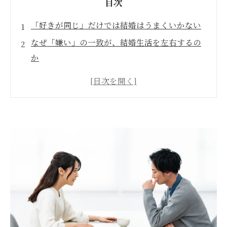
目次
「好きが同じ」だけでは結婚はうまくいかない
なぜ「嫌い」の一致が、結婚生活を左右するの
か
エピソード①｜「相性がいい」と感じてい
たのに、続かなかった理由
エピソード②｜趣味は違っても「嫌い」が
近い相手との結婚
結婚相手に必要なのは「共感」よりも「許容」
婚活でチェックしたい3つの視点
まとめ｜結婚は「違いがあっても疲れない相
手」を選ぶこと