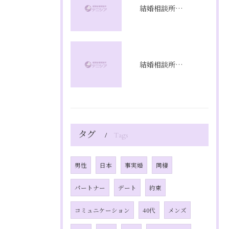
結婚相談所プラン比較で福岡県福岡市のコスパと成婚率を徹底分析
結婚相談所の相談で不安を解消し理想の婚活を始めるための具体的ステップと質問リスト
タグ
Tags
男性
日本
事実婚
同棲
パートナー
デート
約束
コミュニケーション
40代
メンズ