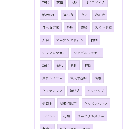
20代
女性
失敗
向いている人
婚活疲れ
選び方
違い
違約金
自己肯定感
経験
成婚
スピード感
入会
オープンマリッジ
再婚
シングルマザー
シングルファザー
30代
婚活
診断
福岡
カウンセラー
仲人の想い
結婚
ウェディング
結婚式
マッチング
福岡市
結婚相談所
キッズスペース
イベント
初婚
パーソナルカラー
出会い
カウンセラーの日常