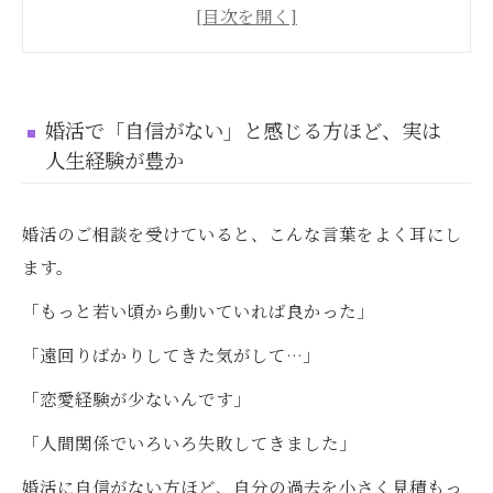
話し方や姿勢に「人生経験」は自然と滲み出る
同じ30代・40代でも、人生経験が「人としての
厚み」をつくる
婚活でマイナスだと思っている経験が、相手に
婚活で「自信がない」と感じる方ほど、実は
は「安心感」に映る
人生経験が豊か
自己肯定感が低くても、婚活は必ずできる
福岡で婚活を始めたい方へ、まず無料相談から
婚活のご相談を受けていると、こんな言葉をよく耳にし
ます。
「もっと若い頃から動いていれば良かった」
「遠回りばかりしてきた気がして…」
「恋愛経験が少ないんです」
「人間関係でいろいろ失敗してきました」
婚活に自信がない方ほど、自分の過去を小さく見積もっ