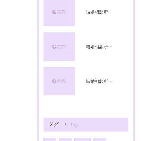
結婚相談所満足度の本音と成婚率を徹底解剖し成功への選び方を実体験から解説
結婚相談所プラン比較で福岡県福岡市のコスパと成婚率を徹底分析
結婚相談所の相談で不安を解消し理想の婚活を始めるための具体的ステップと質問リスト
タグ
Tags