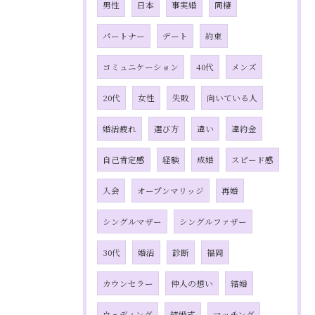
男性
日本
事実婚
同棲
パートナー
デート
約束
コミュニケーション
40代
メンズ
20代
女性
失敗
向いている人
婚活疲れ
選び方
違い
違約金
自己肯定感
経験
成婚
スピード感
入会
オープンマリッジ
再婚
シングルマザー
シングルファザー
30代
婚活
診断
福岡
カウンセラー
仲人の想い
結婚
ウェディング
結婚式
マッチング