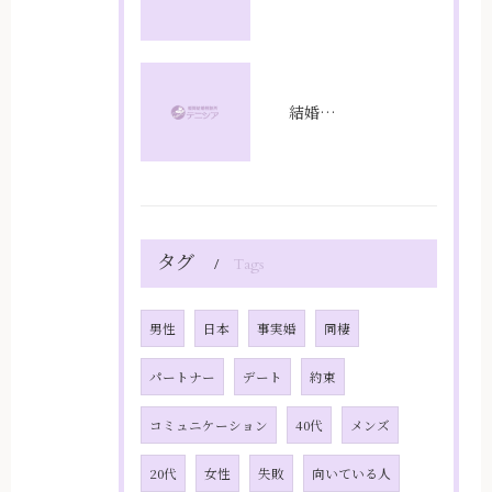
結婚相談所プラン比較で福岡県福岡市のコスパと成婚率を徹底分析
タグ
Tags
男性
日本
事実婚
同棲
パートナー
デート
約束
コミュニケーション
40代
メンズ
20代
女性
失敗
向いている人