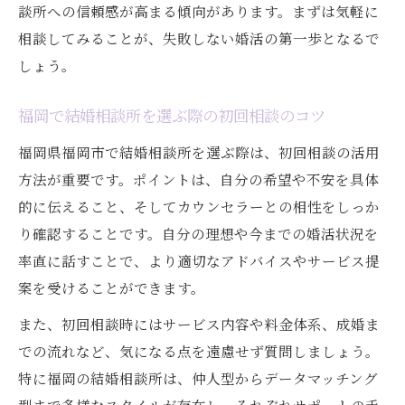
談所への信頼感が高まる傾向があります。まずは気軽に
い方
相談してみることが、失敗しない婚活の第一歩となるで
忙しい30代女性が選ぶ結婚相談所カウンセ
しょう。
リング活用術
口コミから探る結婚相談所選びのヒント
福岡で結婚相談所を選ぶ際の初回相談のコツ
結婚相談所の口コミ評判が信頼できる理由
福岡県福岡市で結婚相談所を選ぶ際は、初回相談の活用
福岡の結婚相談所で30代女性が注目する口
方法が重要です。ポイントは、自分の希望や不安を具体
コミ内容
的に伝えること、そしてカウンセラーとの相性をしっか
成婚実績やカウンセリング満足度の口コミ
り確認することです。自分の理想や今までの婚活状況を
比較
率直に話すことで、より適切なアドバイスやサービス提
案を受けることができます。
仲人型結婚相談所の口コミから学ぶ選び方
2ちゃんねるやネットの結婚相談所情報の活
また、初回相談時にはサービス内容や料金体系、成婚ま
用法
での流れなど、気になる点を遠慮せず質問しましょう。
短期成婚を目指す婚活戦略と相談所の違い
特に福岡の結婚相談所は、仲人型からデータマッチング