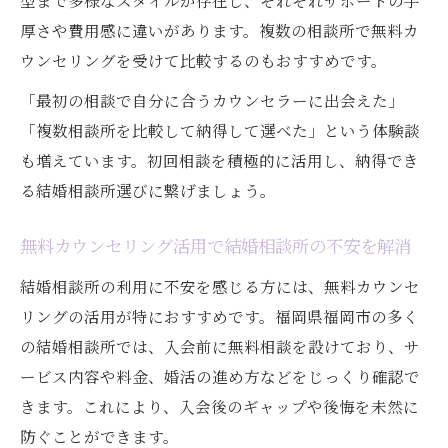
型まで多様なスタイルが存在し、それぞれサポートの手
結婚相談所カウンセリングで短期成婚を実
厚さや費用感に違いがあります。複数の相談所で無料カ
現する秘訣
ウンセリングを受けて比較するのもおすすめです。
婚活3ヶ月ルールを結婚相談所で活かすコツ
「最初の相談で自分に合うカウンセラーに出会えた」
福岡で40代にも選ばれる結婚相談所の婚活
「複数相談所を比較して納得して選べた」という体験談
戦略
も増えています。初回相談を積極的に活用し、納得でき
短期成婚に強い仲人型結婚相談所の特徴と
る結婚相談所選びに繋げましょう。
は
結婚相談所カウンセリングで理想の婚活計
無料カウンセリング活用で結婚相談所の不安を解消
画を立てる
結婚相談所の利用に不安を感じる方には、無料カウンセ
自分に最適な結婚相談所を見極めるコツ
リングの活用が特におすすめです。福岡県福岡市の多く
結婚相談所カウンセリングで相性を確認す
の結婚相談所では、入会前に無料相談を設けており、サ
る方法
ービス内容や料金、婚活の進め方などをじっくり確認で
無料相談を活かして自分に合う結婚相談所
きます。これにより、入会後のギャップや後悔を未然に
を選ぶ
防ぐことができます。