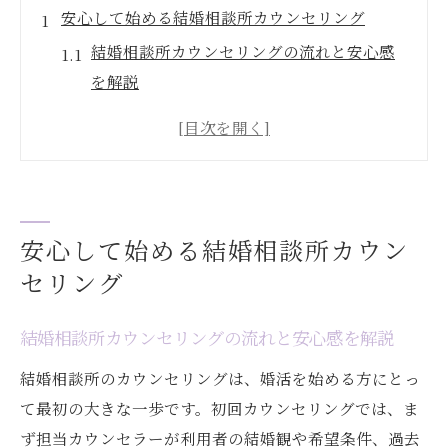
安心して始める結婚相談所カウンセリング
結婚相談所カウンセリングの流れと安心感
を解説
福岡で結婚相談所を選ぶ際の初回相談のコ
ツ
無料カウンセリング活用で結婚相談所の不
安を解消
結婚相談所カウンセリングで重視すべきポ
安心して始める結婚相談所カウン
イント
セリング
結婚相談所の口コミ評判から見るカウンセ
リングの質
結婚相談所カウンセリングの流れと安心感を解説
福岡市で選びたい結婚相談所の特徴とは
結婚相談所のカウンセリングは、婚活を始める方にとっ
福岡市で信頼できる結婚相談所の見分け方
て最初の大きな一歩です。初回カウンセリングでは、ま
ず担当カウンセラーが利用者の結婚観や希望条件、過去
結婚相談所の口コミ評判を活かした選び方