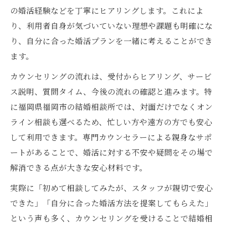
の婚活経験などを丁寧にヒアリングします。これによ
のコツ
り、利用者自身が気づいていない理想や課題も明確にな
仲人型結婚相談所の強みと福岡での選択肢
り、自分に合った婚活プランを一緒に考えることができ
福岡で30代女性にも人気の結婚相談所の特
ます。
徴
カウンセリングの流れは、受付からヒアリング、サービ
福岡の結婚相談所で無料サービスが充実し
ス説明、質問タイム、今後の流れの確認と進みます。特
ている理由
に福岡県福岡市の結婚相談所では、対面だけでなくオン
効率よく婚活したいならカウンセリング活用を
ライン相談も選べるため、忙しい方や遠方の方でも安心
結婚相談所カウンセリングで婚活効率を上
して利用できます。専門カウンセラーによる親身なサポ
げる方法
ートがあることで、婚活に対する不安や疑問をその場で
短期成婚に向けた結婚相談所での相談活用
解消できる点が大きな安心材料です。
例
実際に「初めて相談してみたが、スタッフが親切で安心
福岡で効率重視の結婚相談所カウンセリン
できた」「自分に合った婚活方法を提案してもらえた」
グ体験談
という声も多く、カウンセリングを受けることで結婚相
オンライン相談を活かした結婚相談所の使