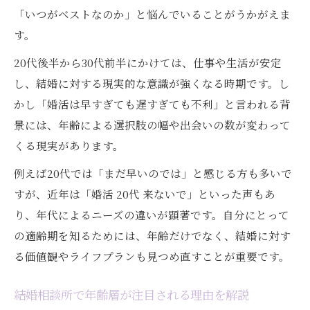
「いつがベストなのか」と悩んでいることがうかがえま
婚活で失敗しない結婚相談所年齢戦略の極
す。
意
20代後半から30代前半にかけては、仕事や生活が安定
結婚相談所で有利に動く年齢の探し方
し、結婚に対する現実的な意識が強くなる時期です。し
結婚相談所で有利に動ける年齢帯の見極め
かし「婚活は早すぎても遅すぎても不利」と言われる背
方
景には、年齢による選択肢の幅や出会いの数が変わって
モテる年齢と結婚相談所利用の最適年齢の
くる現実があります。
違い
例えば20代では「まだ早いのでは」と感じる方も多いで
結婚相談所で20代の婚活は本当に有利なの
すが、近年は「婚活 20代 来ないで」といった声もあ
か
り、年代によるニーズの違いが顕著です。自分にとって
年齢による結婚相談所の申し込み増減を解
の適齢期を知るためには、年齢だけでなく、結婚に対す
説
る価値観やライフプランも見つめ直すことが重要です。
結婚相談所年齢足切りを避ける戦略的アプ
ローチ
結婚相談所で年齢層が注目される理由を解説