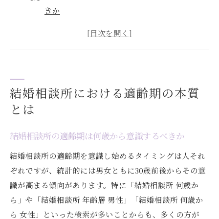
きか
結婚相談所で年齢層が注目される理由を解
説
婚活での結婚相談所適齢期の現実と理想の
差
結婚相談所における年齢足切りの実態を知
結婚相談所における適齢期の本質
る
とは
結婚相談所のモテる年齢と成婚率の関係性
結婚相談所の適齢期は何歳から意識するべきか
年齢層から読み解く結婚相談所の選択基準
結婚相談所の年齢層と選び方のポイント
結婚相談所の適齢期を意識し始めるタイミングは人それ
ぞれですが、統計的には男女ともに30歳前後からその意
結婚相談所男性会員の年齢分布を徹底解剖
識が高まる傾向があります。特に「結婚相談所 何歳か
女性の結婚相談所入会適齢期を知るメリッ
ら」や「結婚相談所 年齢層 男性」「結婚相談所 何歳か
ト
ら 女性」といった検索が多いことからも、多くの方が
結婚相談所の年齢割合と成功しやすい年代