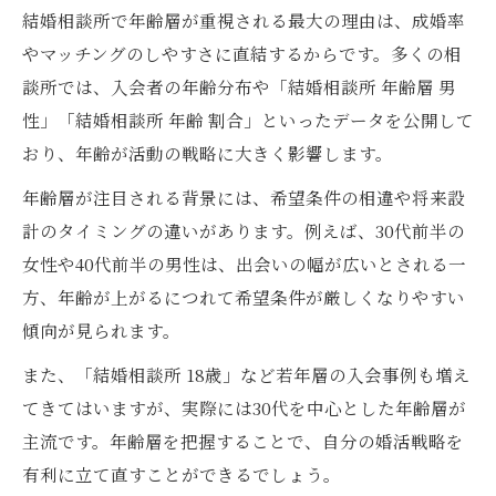
婚活に最適な入会タイミングを考える
結婚相談所で年齢層が重視される最大の理由は、成婚率
結婚相談所入会は何歳からが理想的か考察
やマッチングのしやすさに直結するからです。多くの相
婚活スタート時期と結婚相談所適齢期の関
談所では、入会者の年齢分布や「結婚相談所 年齢層 男
係
性」「結婚相談所 年齢 割合」といったデータを公開して
結婚相談所で遅すぎない入会タイミングと
おり、年齢が活動の戦略に大きく影響します。
は
年齢層が注目される背景には、希望条件の相違や将来設
年齢別で見る結婚相談所の活動開始メリッ
計のタイミングの違いがあります。例えば、30代前半の
ト
女性や40代前半の男性は、出会いの幅が広いとされる一
結婚相談所の知恵袋的な年齢判断の落とし
方、年齢が上がるにつれて希望条件が厳しくなりやすい
穴
傾向が見られます。
モテる年齢と成婚率の違いを徹底解説
また、「結婚相談所 18歳」など若年層の入会事例も増え
結婚相談所でモテる年齢と成婚率の相違点
てきてはいますが、実際には30代を中心とした年齢層が
女性が一番モテる年齢と結婚相談所の実態
主流です。年齢層を把握することで、自分の婚活戦略を
有利に立て直すことができるでしょう。
男性が有利とされる結婚相談所の年齢層を