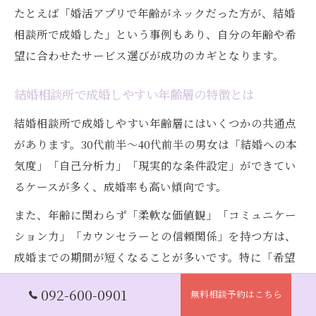
たとえば「婚活アプリで年齢がネックだった方が、結婚
相談所で成婚した」という事例もあり、自分の年齢や希
望に合わせたサービス選びが成功のカギとなります。
結婚相談所で成婚しやすい年齢層の特徴とは
結婚相談所で成婚しやすい年齢層にはいくつかの共通点
があります。30代前半〜40代前半の男女は「結婚への本
気度」「自己分析力」「現実的な条件設定」ができてい
るケースが多く、成婚率も高い傾向です。
また、年齢に関わらず「柔軟な価値観」「コミュニケー
ション力」「カウンセラーとの信頼関係」を持つ方は、
成婚までの期間が短くなることが多いです。特に「希望
条件の見直し」や「プロフィールのブラッシュアップ」
092-600-0901
無料相談予約はこちら
を積極的に行う姿勢は、年齢を問わず大きな武器となり