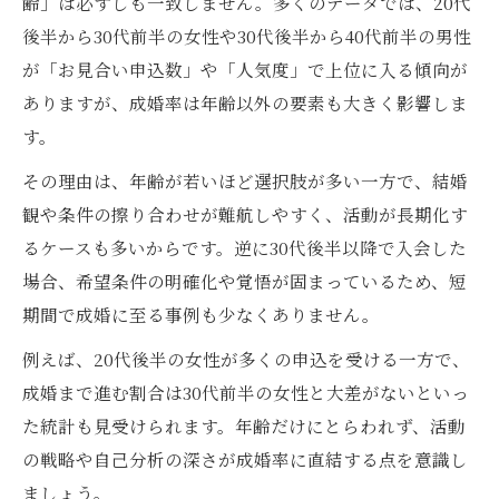
齢」は必ずしも一致しません。多くのデータでは、20代
後半から30代前半の女性や30代後半から40代前半の男性
が「お見合い申込数」や「人気度」で上位に入る傾向が
ありますが、成婚率は年齢以外の要素も大きく影響しま
す。
その理由は、年齢が若いほど選択肢が多い一方で、結婚
観や条件の擦り合わせが難航しやすく、活動が長期化す
るケースも多いからです。逆に30代後半以降で入会した
場合、希望条件の明確化や覚悟が固まっているため、短
期間で成婚に至る事例も少なくありません。
例えば、20代後半の女性が多くの申込を受ける一方で、
成婚まで進む割合は30代前半の女性と大差がないといっ
た統計も見受けられます。年齢だけにとらわれず、活動
の戦略や自己分析の深さが成婚率に直結する点を意識し
ましょう。