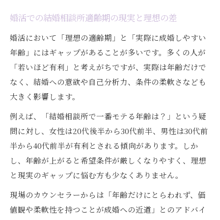
分析
婚活での結婚相談所適齢期の現実と理想の差
婚活アプリと結婚相談所の年齢評価の違い
婚活において「理想の適齢期」と「実際に成婚しやすい
結婚相談所で成婚しやすい年齢層の特徴と
年齢」にはギャップがあることが多いです。多くの人が
は
「若いほど有利」と考えがちですが、実際は年齢だけで
自分に合う結婚相談所の適齢期戦略を知る
なく、結婚への意欲や自己分析力、条件の柔軟さなども
結婚相談所で自分に合う適齢期戦略の立て
大きく影響します。
方
例えば、「結婚相談所で一番モテる年齢は？」という疑
年齢別に見る結婚相談所の選択ポイント
問に対し、女性は20代後半から30代前半、男性は30代前
結婚相談所で有利になる年齢の活用方法
半から40代前半が有利とされる傾向があります。しか
結婚相談所の年齢分布から自分の強みを知
し、年齢が上がると希望条件が厳しくなりやすく、理想
る
と現実のギャップに悩む方も少なくありません。
婚活成功に導く結婚相談所年齢戦略の秘訣
現場のカウンセラーからは「年齢だけにとらわれず、価
値観や柔軟性を持つことが成婚への近道」とのアドバイ