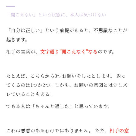
「100％正しい人」は、この世に存在しない
「100％正しい人」は、この世に存在しない
「聞こえない」という状態に、本人は気づけない
「自分本位」は、思っている以上に相手に伝わ
「自分は正しい」という前提があると、不思議なことが
る
起きます。
「理解してほしい」は、実は"高望み"になるこ
相手の言葉が、
文字通り"聞こえなく"なる
のです。
とがある
結婚は、お互いが提供し合う関係
婚活で最初にすべきことは、条件探しではなく
たとえば、こちらから3つお願いをしたとします。 返っ
自己分析
てくるのは1つか2つ。しかも、お願いの意図とは少しズ
おわりに
レていることもある。
でも本人は「ちゃんと返した」と思っています。
これは悪意があるわけではありません。 ただ、
相手の意