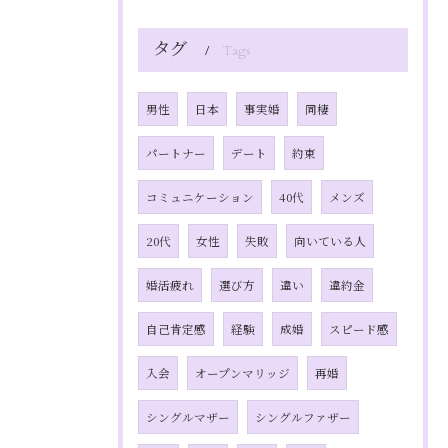
タグ
Tags
男性
日本
事実婚
同棲
パートナー
デート
約束
コミュニケーション
40代
メンズ
20代
女性
失敗
向いている人
婚活疲れ
選び方
違い
違約金
自己肯定感
経験
成婚
スピード感
入会
オープンマリッジ
再婚
シングルマザー
シングルファザー