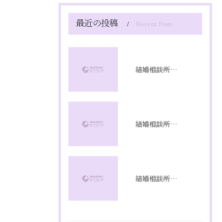
最近の投稿
Recent Posts
結婚相談所満足度の本音と成婚率を徹底解剖し成功への選び方を実体験から解説
結婚相談所プラン比較で福岡県福岡市のコスパと成婚率を徹底分析
結婚相談所の相談で不安を解消し理想の婚活を始めるための具体的ステップと質問リスト