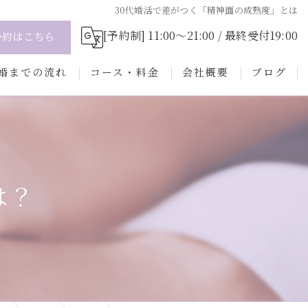
30代婚活で差がつく「精神面の成熟度」とは
[予約制] 11:00～21:00 / 最終受付19:00
予約はこちら
婚までの流れ
コース・料金
会社概要
ブログ
会の流れ
コラム
にお任せ！選ばれるためのプロフィール
準備サポート
は？
ある質問