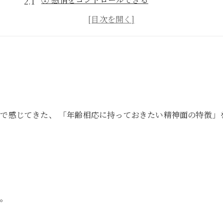
② 自分の機嫌を自分で取れる
③ 相手の立場に立って考えられる
④ 指摘やアドバイスを受け入れられる
⑤ コミュニケーションを放棄しない
⑥ 他責にしない
⑦ 相手への配慮を行動で示せる
で感じてきた、 「年齢相応に持っておきたい精神面の特徴」
⑧ 白黒つけすぎない
⑨ 長期的な視点で考えられる
⑩ 相手を変えようとしすぎない
まとめ｜婚活で本当に見られているもの
最後に｜この視点は、誰かを裁くためではなく
る。