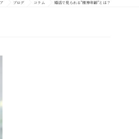
ア
ブログ
コラム
婚活で見られる"精神年齢"とは？