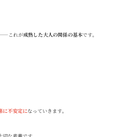
——これが
成熟した大人の関係の基本
です。
第に不安定に
なっていきます。
大切な素養です。