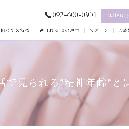
092-600-0901
無料相談
当相談所の特徴
選ばれる10の理由
スタッフ
ご成
テニシアの無料相談について
ご入
婚活
プロ
再婚
結婚
活で見られる"精神年齢"と
年代別の魅力
よく
シングルマザー
シングルファザー